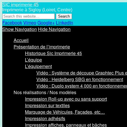
SIC imprimerie 45
Imprimerie à Sigloy (Loiret, Centre)
Facebook
Vimeo
Google+
LinkedIn
Show Navigation
Hide Navigation
Accueil
Présentation de l’imprimerie
Historique Sic Imprimerie 45
L’équipe
L’équipement
Vidéo : Système de découpe Graphtec Plus 
Vidéo : Heidelberg SBG en fonctionnement
Vidéo : Duplo system 4 000 en fonctionneme
Nos réalisations / Nos modèles
Impression Roll-up avec ou sans support
Impression sur textiles
Marquage de Véhicules, Façades, etc…
Impression adhésifs
Impression affiches, panneaux et bâches