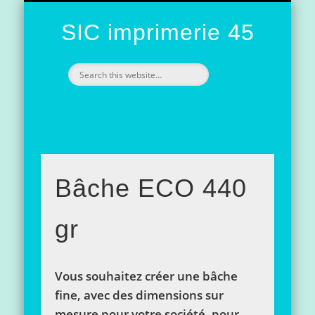
NOS RÉALISATIONS / NOS MODÈLES
PRÉSENTATION DE L’IMPRIMERIE
L’IMPRESSION
CONTACT
ACCUEIL
SIC imprimerie 45
Bâche ECO 440
gr
Vous souhaitez créer une bâche
fine, avec des dimensions sur
mesure pour votre société, pour