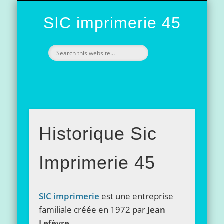
NOS RÉALISATIONS / NOS MODÈLES
PRÉSENTATION DE L’IMPRIMERIE
L’IMPRESSION
CONTACT
ACCUEIL
SIC imprimerie 45
Historique Sic
Imprimerie 45
SIC imprimerie
est une entreprise
familiale créée en 1972 par
Jean
Lefèvre
.