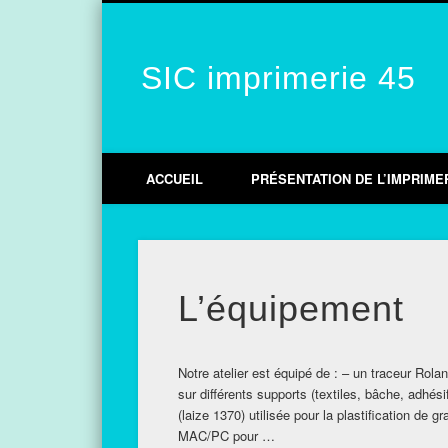
SIC imprimerie 45
Facebook
Vimeo
Google+
LinkedIn
ACCUEIL
PRÉSENTATION DE L’IMPRIME
L’équipement
Notre atelier est équipé de : – un traceur Rola
sur différents supports (textiles, bâche, adhésif
(laize 1370) utilisée pour la plastification de 
MAC/PC pour …