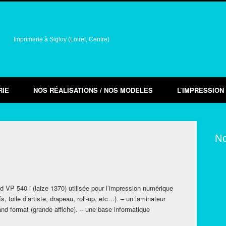
Imprimerie à Sigloy (Loiret, Centre)
RIE
NOS RÉALISATIONS / NOS MODÈLES
L’IMPRESSION
No
nd VP 540 i (laize 1370) utilisée pour l’impression numérique
s, toile d’artiste, drapeau, roll-up, etc…). – un laminateur
grand format (grande affiche). – une base informatique