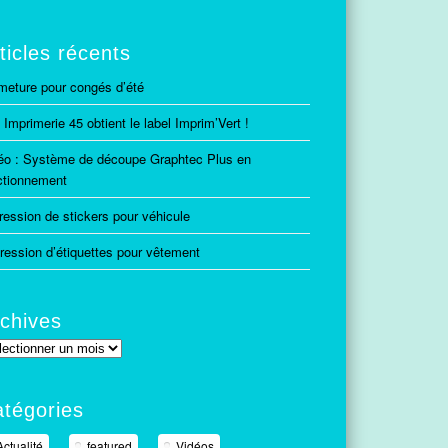
ticles récents
meture pour congés d’été
 Imprimerie 45 obtient le label Imprim’Vert !
éo : Système de découpe Graphtec Plus en
ctionnement
ression de stickers pour véhicule
ression d’étiquettes pour vêtement
chives
hives
tégories
Actualité
featured
Vidéos