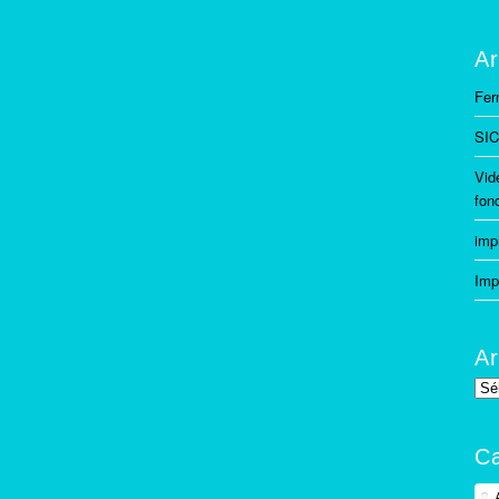
Ar
Fer
SIC
Vid
fon
imp
Imp
Ar
Arc
Ca