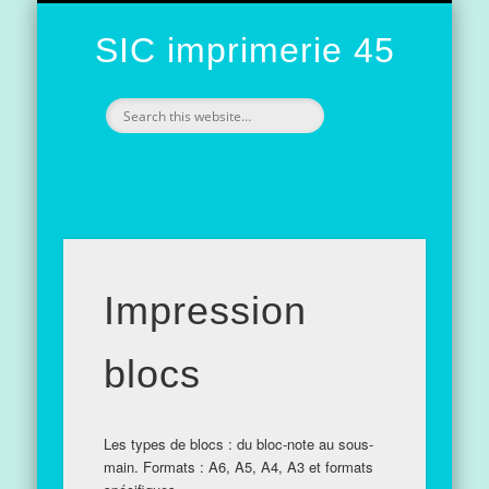
NOS RÉALISATIONS / NOS MODÈLES
PRÉSENTATION DE L’IMPRIMERIE
L’IMPRESSION
CONTACT
ACCUEIL
SIC imprimerie 45
Impression
blocs
Les types de blocs : du bloc-note au sous-
main. Formats : A6, A5, A4, A3 et formats