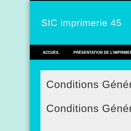
SIC imprimerie 45
Facebook
Vimeo
Google+
LinkedIn
ACCUEIL
PRÉSENTATION DE L’IMPRIME
Conditions Géné
Conditions Géné