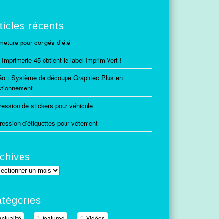
ticles récents
meture pour congés d’été
 Imprimerie 45 obtient le label Imprim’Vert !
éo : Système de découpe Graphtec Plus en
ctionnement
ression de stickers pour véhicule
ression d’étiquettes pour vêtement
chives
hives
tégories
Actualité
featured
Vidéos