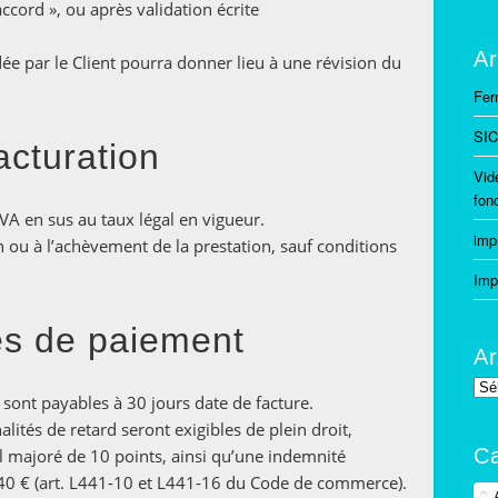
ccord », ou après validation écrite
Ar
ée par le Client pourra donner lieu à une révision du
Fer
SIC
facturation
Vid
fon
VA en sus au taux légal en vigueur.
imp
son ou à l’achèvement de la prestation, sauf conditions
Imp
tés de paiement
Ar
Arc
s sont payables à 30 jours date de facture.
lités de retard seront exigibles de plein droit,
Ca
gal majoré de 10 points, ainsi qu’une indemnité
 40 € (art. L441-10 et L441-16 du Code de commerce).